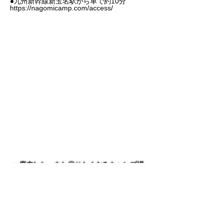
●九州新幹線新玉名駅から車で約10分
https://nagomicamp.com/access/
一度来たら、また戻りたくなるキャンプ場
チェックアウトの時間に追われない、ペットも一緒に過ごせる、
川辺の風を感じながらカヌーで遊べる。
虫取り網やボールなど、子供の遊び道具が無料で借りれるのも嬉
しいポイント。
ロマン館や火の本豚で和水町の新鮮な食材を買ってきたら”究極
のバーベキュー”も楽しめます。
夜も星がとっても綺麗なんです。
そんな“なごみ時間”が流れるキャンプ場で、あなたも日常をリセ