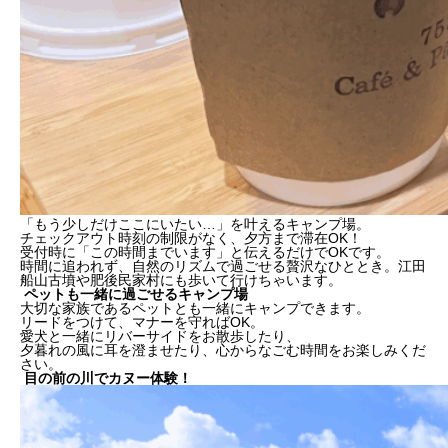
「もう少しだけここにいたい…」を叶えるキャンプ場。
チェックアウト時刻の制限がなく、夕方まで滞在OK！
受付時に「この時間までいます」と伝えるだけでOKです。
時間に追われず、自然のリズムで過ごせる贅沢なひととき。江田
船山古墳や肥後民家村にも歩いて行けちゃいます。
ペットも一緒に過ごせるキャンプ場
大切な家族であるペットとも一緒にキャンプできます。
リードをつけて、マナーを守ればOK。
愛犬と一緒にリバーサイドをお散歩したり、
夕暮れの風に耳を澄ませたり、心からなごむ時間をお楽しみくだ
さい。
目の前の川でカヌー体験！