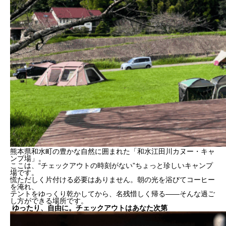
熊本県和水町の豊かな自然に囲まれた「和水江田川カヌー・キャ
ンプ場」。
ここは、“チェックアウトの時刻がない”ちょっと珍しいキャンプ
場です。
慌ただしく片付ける必要はありません。朝の光を浴びてコーヒー
を淹れ、
テントをゆっくり乾かしてから、名残惜しく帰る――そんな過ご
し方ができる場所です。
ゆったり、自由に。チェックアウトはあなた次第