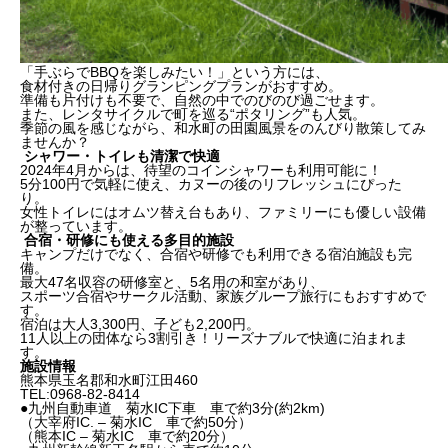
「手ぶらでBBQを楽しみたい！」という方には、
食材付きの日帰りグランピングプランがおすすめ。
準備も片付けも不要で、自然の中でのびのび過ごせます。
また、レンタサイクルで町を巡る“ポタリング”も人気。
季節の風を感じながら、和水町の田園風景をのんびり散策してみ
ませんか？
シャワー・トイレも清潔で快適
2024年4月からは、待望のコインシャワーも利用可能に！
5分100円で気軽に使え、カヌーの後のリフレッシュにぴった
り。
女性トイレにはオムツ替え台もあり、ファミリーにも優しい設備
が整っています。
合宿・研修にも使える多目的施設
キャンプだけでなく、合宿や研修でも利用できる宿泊施設も完
備。
最大47名収容の研修室と、5名用の和室があり、
スポーツ合宿やサークル活動、家族グループ旅行にもおすすめで
す。
宿泊は大人3,300円、子ども2,200円。
11人以上の団体なら3割引き！リーズナブルで快適に泊まれま
す。
施設情報
熊本県玉名郡和水町江田460
TEL:0968-82-8414
●九州自動車道 菊水IC下車 車で約3分(約2km)
（大宰府IC. – 菊水IC 車で約50分）
（熊本IC – 菊水IC 車で約20分）